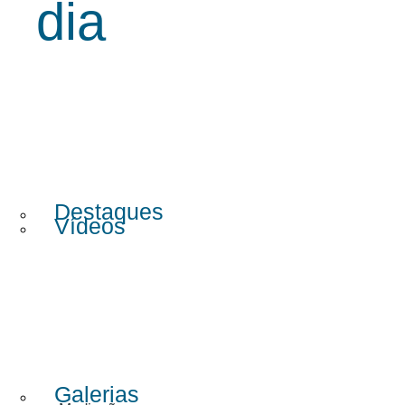
dia
Destaques
Vídeos
Galerias