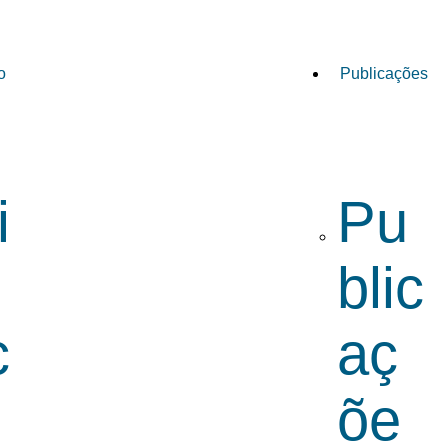
o
Publicações
i
Pu
blic
c
aç
o
õe