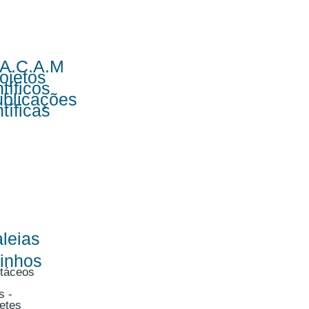
.A.C.A.M
ojetos
tíficos
blicações
tíficas
leias
finhos
táceos
s -
etes