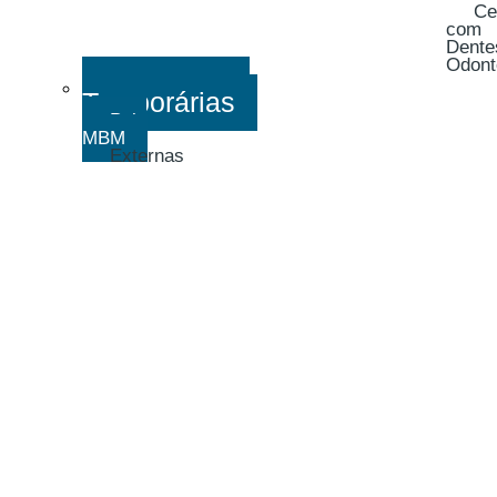
Ce
com
Dente
Odont
Exposições
Temporárias
Pelo
MBM
Externas