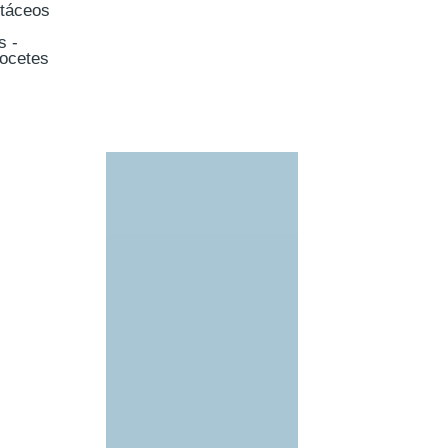
táceos
s -
ocetes