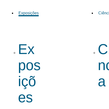
Exposições
Ciênc
Ex
C
pos
n
içõ
a
es