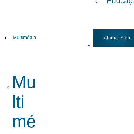
Educaç
Multimédia
Alamar Store
Mu
lti
mé