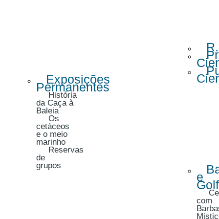
R
Pr
Cien
Pu
Cien
Exposições
Permanentes
História
da Caça à
Baleia
Os
cetáceos
e o meio
marinho
Reservas
de
grupos
Ba
e
Gol
Ce
com
Barba
Mistic