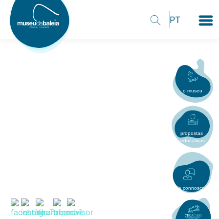
o museu
propostas
educativas
fale connosco