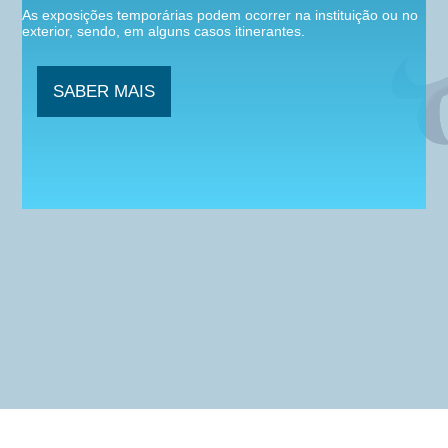
As
exposições
temporárias
podem
ocorrer
na
instituição
ou
no
exterior,
sendo,
em
alguns
casos
itinerantes.
SABER MAIS